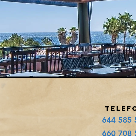
TELEF
644 585 
660 708 