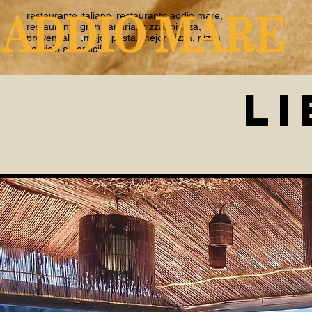
restaurante italiano, restaurante addio mare,
restaurante gran canaria, pizza, piazza,
provencale, ,mejor pasta, mejor pizza, pizza
servicio a domicilio
L