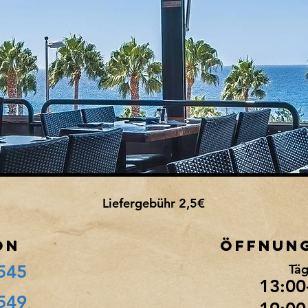
Liefergebühr 2,5€
ON
ÖFFNUN
545
Täg
13:00
549