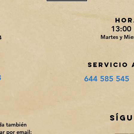
HOR
n
13:00 
Martes y Mie
4
SERVICIO 
8
644 585 545
o
SíG
uda también
ar por email: