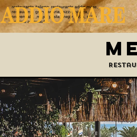
restaurante italiano, restaurante addio mare,
restaurante gran canaria, pizza, piazza,
provencale, ,mejor pasta, mejor pizza, pizza
servicio a domicilio
M
Restau