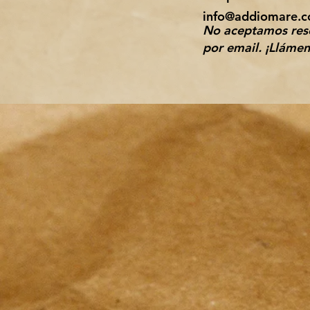
info@addiomare.
No aceptamos rese
por email.
¡Llámen